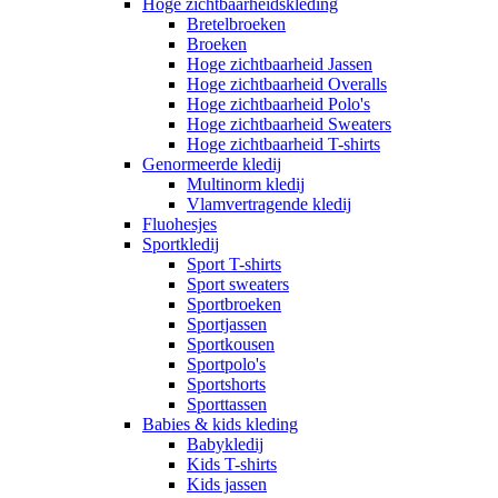
Hoge zichtbaarheidskleding
Bretelbroeken
Broeken
Hoge zichtbaarheid Jassen
Hoge zichtbaarheid Overalls
Hoge zichtbaarheid Polo's
Hoge zichtbaarheid Sweaters
Hoge zichtbaarheid T-shirts
Genormeerde kledij
Multinorm kledij
Vlamvertragende kledij
Fluohesjes
Sportkledij
Sport T-shirts
Sport sweaters
Sportbroeken
Sportjassen
Sportkousen
Sportpolo's
Sportshorts
Sporttassen
Babies & kids kleding
Babykledij
Kids T-shirts
Kids jassen