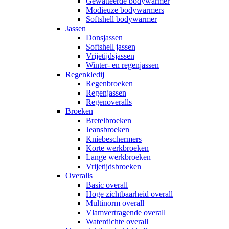
Gewatteerde bodywarmer
Modieuze bodywarmers
Softshell bodywarmer
Jassen
Donsjassen
Softshell jassen
Vrijetijdsjassen
Winter- en regenjassen
Regenkledij
Regenbroeken
Regenjassen
Regenoveralls
Broeken
Bretelbroeken
Jeansbroeken
Kniebeschermers
Korte werkbroeken
Lange werkbroeken
Vrijetijdsbroeken
Overalls
Basic overall
Hoge zichtbaarheid overall
Multinorm overall
Vlamvertragende overall
Waterdichte overall