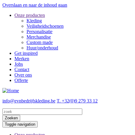
Overslaan en naar de inhoud gaan
Onze producten
Kleding
Veiligheidschoenen
Personalisatie
Merchandise
Custom made
Huur/onderhoud
Get inspired
Merken
Jobs
Contact
Over ons
Offerte
info@evnbedrijfskleding.be
T. +32(0)9 279 33 12
Zoeken
Toggle navigation
Onze producten