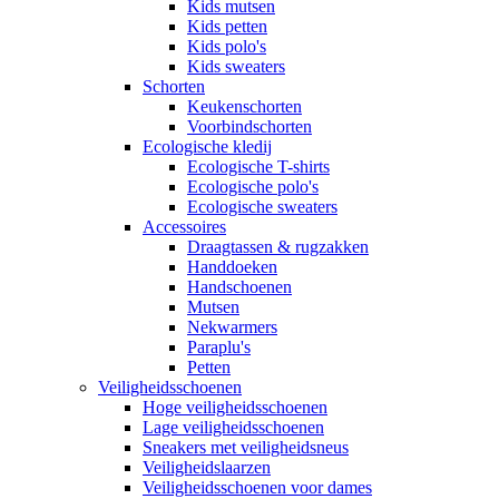
Kids mutsen
Kids petten
Kids polo's
Kids sweaters
Schorten
Keukenschorten
Voorbindschorten
Ecologische kledij
Ecologische T-shirts
Ecologische polo's
Ecologische sweaters
Accessoires
Draagtassen & rugzakken
Handdoeken
Handschoenen
Mutsen
Nekwarmers
Paraplu's
Petten
Veiligheidsschoenen
Hoge veiligheidsschoenen
Lage veiligheidsschoenen
Sneakers met veiligheidsneus
Veiligheidslaarzen
Veiligheidsschoenen voor dames