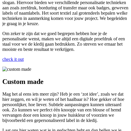
slogan. Hiervoor bieden we verschillende personalisatie technieken
aan zoals zeefdruk, borduring of transfer maar ook badges, geweven
labels of naamlabels. Het soort textiel zal grotendeels bepalen welke
technieken in aanmerking komen voor jouw project. We begeleiden
je graag in je keuze.
Om zeker te zijn dat we goed begrepen hebben hoe je de
personalisatie wenst, maken we altijd een digitale proefdruk of een
staal voor we de kledij gaan bedrukken. Zo streven we ernaar het
mooiste en beste resultaat te verkrijgen.
check it out
Custom made
Mag het al eens iets meer zijn? Heb je een ‘zot idee’, zoals we dat
hier zeggen, en wil je weten of het haalbaar is? Hoe gekker of hoe
persoonlijker, hoe liever. Subtiele aanpassingen kunnen uiteraard
ook. Zo kunnen we perfect één knoopje van een blouse of hemd
vervangen door een knoop in jouw huiskleur of voorzien we
bijvoorbeeld een gepersonaliseerd label in de kledij.
Laat ons hier weten wat je in gedachten hebt en dan bellen we je